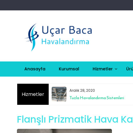
Skip
to
content
Anasayfa
Kurumsal
Hizmetler
Ürü
Aralık 28, 2020
Hizmetler
istemleri
Tuzla Havalandırma Sistemleri
Flanşlı Prizmatik Hava Ka