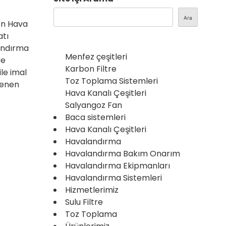
Ara
gen Hava
atı
landırma
Menfez çeşitleri
ve
Karbon Filtre
ile imal
Toz Toplama Sistemleri
lenen
Hava Kanalı Çeşitleri
Salyangoz Fan
Baca sistemleri
Hava Kanalı Çeşitleri
Havalandırma
Havalandırma Bakım Onarım
Havalandırma Ekipmanları
Havalandırma Sistemleri
Hizmetlerimiz
Sulu Filtre
Toz Toplama