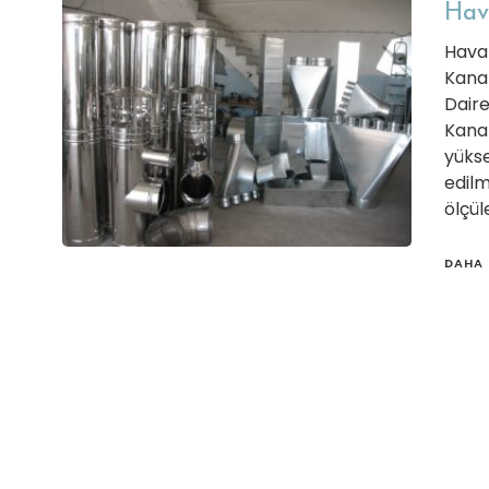
Hava
Hava 
Kanal
Daire
Kanal
yükse
edilm
ölçül
DAHA 