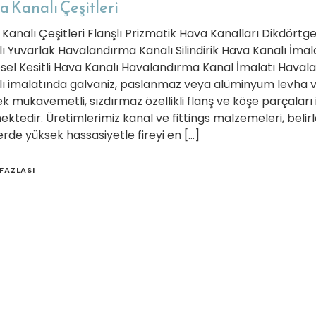
 Kanalı Çeşitleri
Kanalı Çeşitleri Flanşlı Prizmatik Hava Kanalları Dikdört
ı Yuvarlak Havalandırma Kanalı Silindirik Hava Kanalı İmal
sel Kesitli Hava Kanalı Havalandırma Kanal İmalatı Hava
ı imalatında galvaniz, paslanmaz veya alüminyum levha 
k mukavemetli, sızdırmaz özellikli flanş ve köşe parçaları 
ektedir. Üretimlerimiz kanal ve fittings malzemeleri, belir
erde yüksek hassasiyetle fireyi en […]
FAZLASI