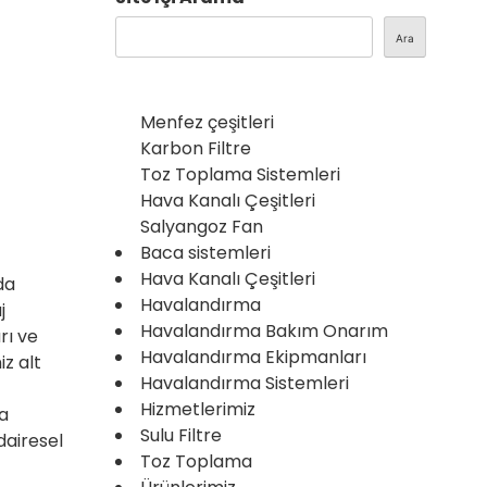
Ara
Menfez çeşitleri
Karbon Filtre
Toz Toplama Sistemleri
Hava Kanalı Çeşitleri
Salyangoz Fan
Baca sistemleri
Hava Kanalı Çeşitleri
da
Havalandırma
j
Havalandırma Bakım Onarım
rı ve
Havalandırma Ekipmanları
iz alt
Havalandırma Sistemleri
Hizmetlerimiz
da
Sulu Filtre
 dairesel
Toz Toplama