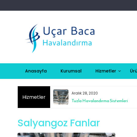
Skip
to
content
Anasayfa
Kurumsal
Hizmetler
Ürü
Aralık 28, 2020
Hizmetler
istemleri
Tuzla Havalandırma Sistemleri
Salyangoz Fanlar