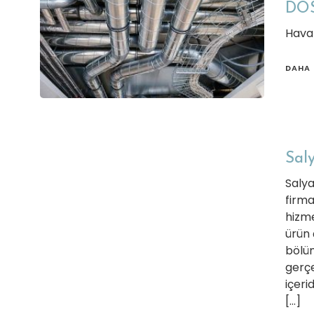
DOS
Hava
DAHA 
Saly
Salya
firm
hizme
ürün 
bölü
gerçe
içeri
[…]